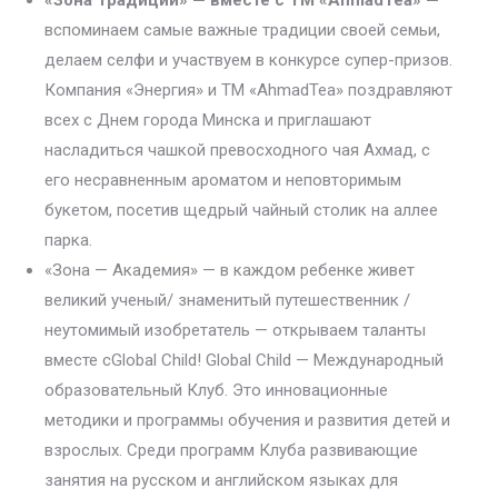
«Зона Традиции» — вместе с ТМ «AhmadTea» —
вспоминаем самые важные традиции своей семьи,
делаем селфи и участвуем в конкурсе супер-призов.
Компания «Энергия» и ТМ «AhmadTea» поздравляют
всех с Днем города Минска и приглашают
насладиться чашкой превосходного чая Ахмад, с
его несравненным ароматом и неповторимым
букетом, посетив щедрый чайный столик на аллее
парка.
«Зона — Академия» — в каждом ребенке живет
великий ученый/ знаменитый путешественник /
неутомимый изобретатель — открываем таланты
вместе сGlobal Child! Global Child — Международный
образовательный Клуб. Это инновационные
методики и программы обучения и развития детей и
взрослых. Среди программ Клуба развивающие
занятия на русском и английском языках для