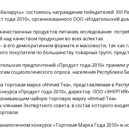
«Беларусь» состоялось награждение победителей ХIII Р
 года-2010», организованного ООО «Издательский дом 
качественных продуктов питания, исследование потре
над качеством продукции во всех аспектах.
 в его демократичном формате и массовости, так как 
ого покупателя по большинству товарных групп, предс
бительских предпочтений «Продукт года-2010» приняли 
гам социологического опроса населения Республики Бе
 торговая марка «Ahmad Tea», представляемая в Респу
онкурса «Продукт года-2010», директор ООО «ЭНЕРГИЯ»
ценивающим чайную торговую марку «Ahmad Tea».
членами Экспертного совета, в состав которого входя
орговли.
в аналогичном конкурсе «Торговая Марка Года 2010» в