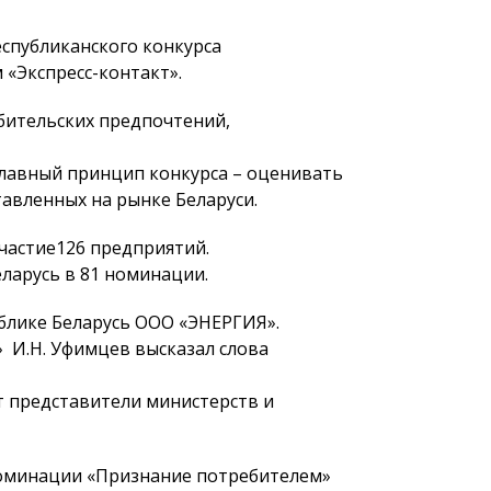
еспубликанского конкурса
«Экспресс-контакт».
бительских предпочтений,
главный принцип конкурса – оценивать
тавленных на рынке Беларуси.
участие126 предприятий.
ларусь в 81 номинации.
блике Беларусь ООО «ЭНЕРГИЯ».
 И.Н. Уфимцев высказал слова
т представители министерств и
 номинации «Признание потребителем»