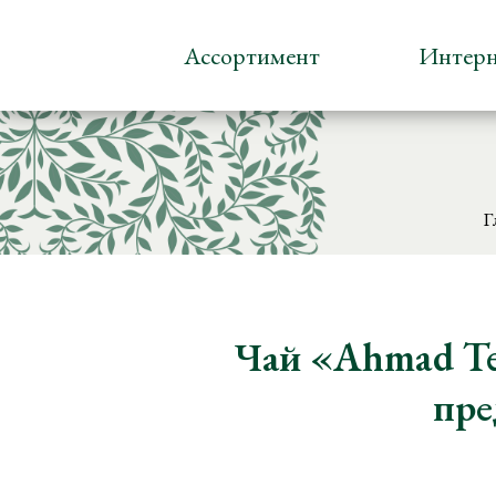
Ассортимент
Интерн
Г
Чай «Ahmad Te
пре