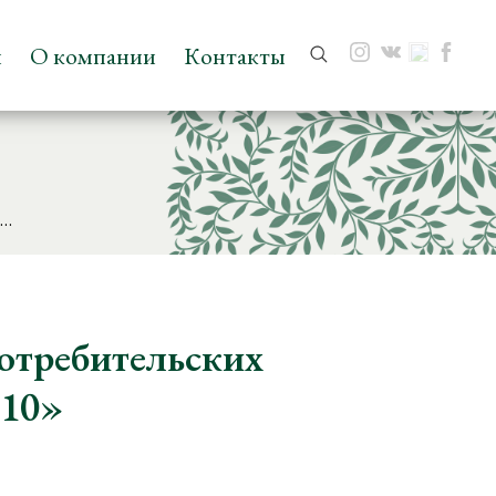
и
О компании
Контакты
Поиск:
ь…
отребительских
010»