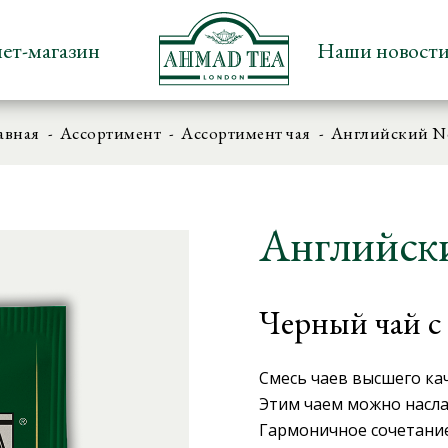
ет-магазин
Наши новост
авная
Ассортимент
Ассортимент чая
Английский N
Английск
Черный чай с
Смесь чаев высшего ка
Этим чаем можно наслаж
Гармоничное сочетание