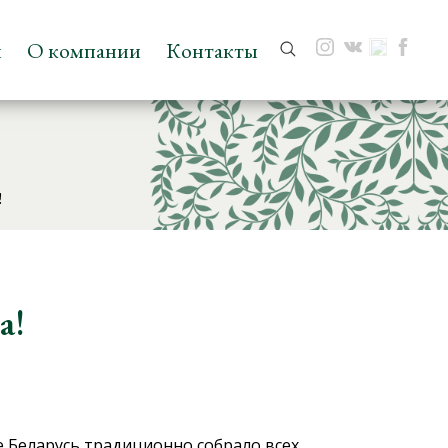
и
О компании
Контакты
Поиск:
!
а!
е Беларусь традиционно собрало всех