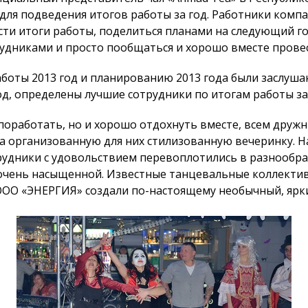
для подведения итогов работы за год. Работники компа
сти итоги работы, поделиться планами на следующий г
удниками и просто пообщаться и хорошо вместе провес
боты 2013 год и планированию 2013 года были заслуш
од, определены лучшие сотрудники по итогам работы за 
поработать, но и хорошо отдохнуть вместе, всем друж
а организованную для них стилизованную вечеринку. На
трудники с удовольствием перевоплотились в разнообр
очень насыщенной. Известные танцевальные коллектив
ООО «ЭНЕРГИЯ» создали по-настоящему необычный, ярк