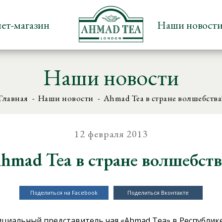
ет-магазин
Наши новост
Наши новости
Главная
Наши новости
Ahmad Tea в стране волшебства
12 февраля 2013
hmad Tea в стране волшебств
Поделиться на Facebook
Поделиться Вконтакте
ициальный представитель чая «Ahmad Tea» в Республик