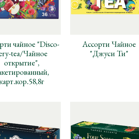
рти чайное "Disco-
Ассорти Чайное
ery-tea/Чайное
"Джуси Ти"
открытие",
акетированный,
карт.кор.58,8г