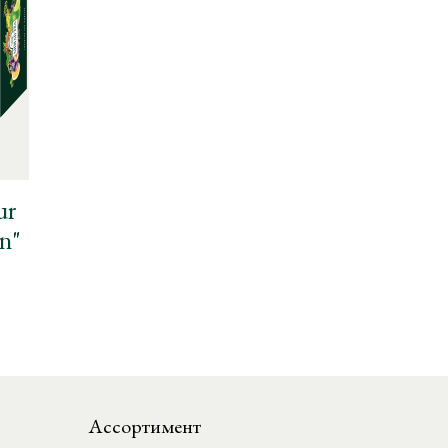
ur
on"
Ассортимент