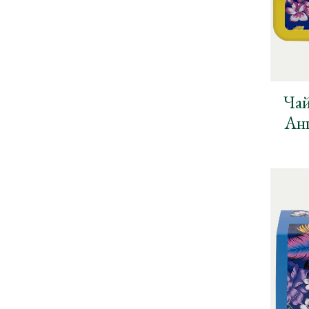
Чай
Анг