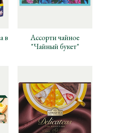
а в
Ассорти чайное
"Чайный букет"