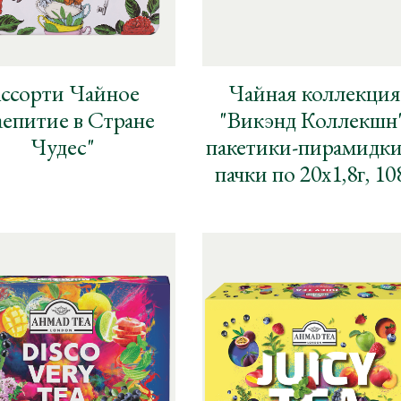
ссорти Чайное
Чайная коллекция
аепитие в Стране
"Викэнд Коллекшн"
Чудес"
пакетики-пирамидки
пачки по 20х1,8г, 10