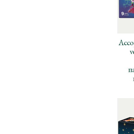
Ассо
v
п