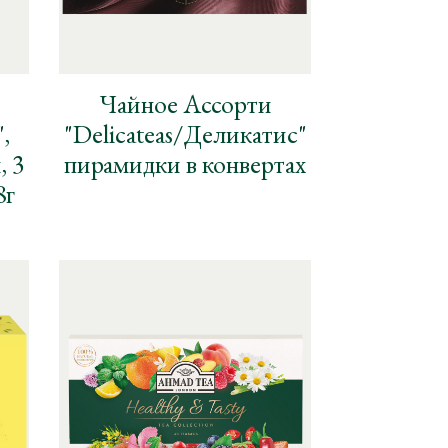
Чайное Ассорти
,
"Delicateas/Деликатис"
, 3
пирамидки в конвертах
8г